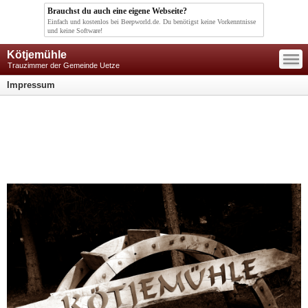
Brauchst du auch eine eigene Webseite?
Einfach und kostenlos bei Beepworld.de. Du benötigst keine Vorkenntnisse
und keine Software!
—
Kötjemühle
—
—
Trauzimmer der Gemeinde Uetze
Impressum